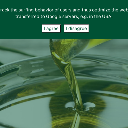
track the surfing behavior of users and thus optimize the we
ση
Διαπιστεύσεις
Επικοινωνία
Συμβουλευτικές
Η
Διαπιστεύσεις &
transferred to Google servers, e.g. in the USA.
όγραμμα
&
News
Contact
Υπηρεσίες
Εταιρεία
Πιστοποιήσεις
ίες
Πιστοποιήσεις
Form
I agree
I disagree
ας