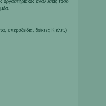
ς εργαστηριακές αναλύσεις τόσο
ομέα.
α, υπεροξείδια, δείκτες Κ κλπ.)