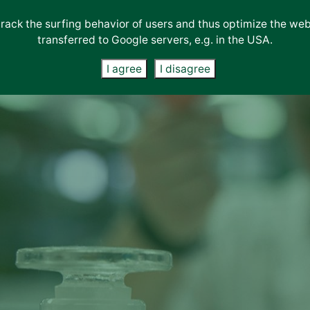
track the surfing behavior of users and thus optimize the we
ση
Διαπιστεύσεις
Επικοινωνία
Συμβουλευτικές
Η
Διαπιστεύσεις &
transferred to Google servers, e.g. in the USA.
όγραμμα
&
News
Contact
Υπηρεσίες
Εταιρεία
Πιστοποιήσεις
ίες
Πιστοποιήσεις
Form
I agree
I disagree
ας